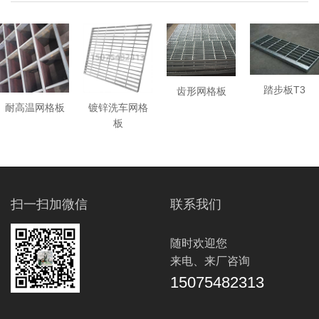
踏步板T3
齿形网格板
耐高温网格板
镀锌洗车网格
板
扫一扫加微信
联系我们
随时欢迎您
来电、来厂咨询
15075482313