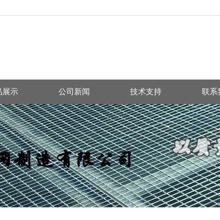
品展示
公司新闻
技术支持
联系