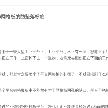
锌网格板的防坠落标准
是用于一些大型工业平台上，工业平台可不止有一层，想海上采
人正在工作，上面掉下去一个重物，这肯定会砸伤正在下面的工
过，那就肯定要缩小了平台网格板的孔径了，不过要缩到什么
个平台钢格栅板中不能留有大于网格板网孔的缺口。平台不锈
的不锈钢钢格栅板平台，净孔间距不能使直径超过20mm的