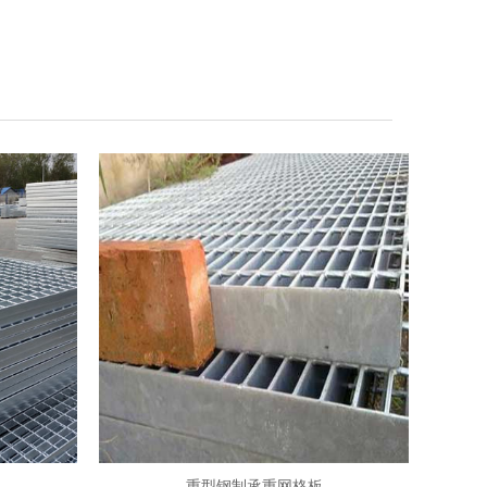
重型钢制承重网格板