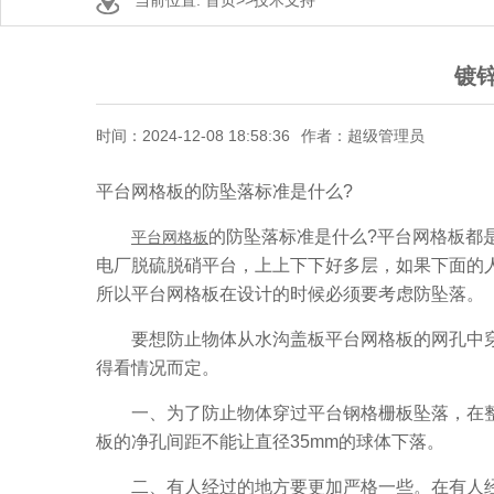
当前位置:
首页
>>
技术支持
镀
时间：2024-12-08 18:58:36
作者：超级管理员
平台网格板的防坠落标准是什么?
的防坠落标准是什么?平台网格板都
平台网格板
电厂脱硫脱硝平台，上上下下好多层，如果下面的
所以平台网格板在设计的时候必须要考虑防坠落。
要想防止物体从水沟盖板平台网格板的网孔中穿
得看情况而定。
一、为了防止物体穿过平台钢格栅板坠落，在整
板的净孔间距不能让直径35mm的球体下落。
二、有人经过的地方要更加严格一些。在有人经过